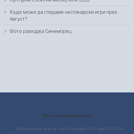
Къде може да гледаме нестинарски игри през
Август?
Фото разходка Синеморец
Полезна информация
Нестинарски игри в село Българи 2024
май 30, 2024