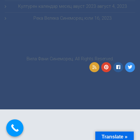
Културен календар месец авуст 2023
август 4, 2023
Река Велека Синеморец
юли 16, 2023
Вила Фани Синеморец. All Rights Reserved.
Translate »