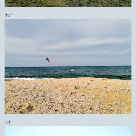
rhdr
qrf