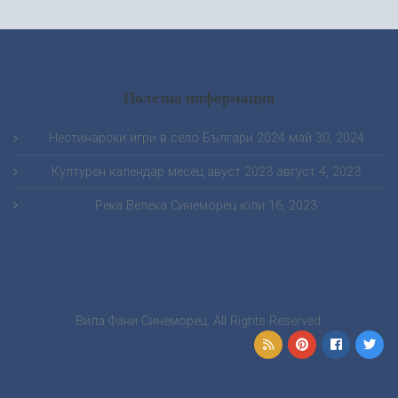
Полезна информация
Нестинарски игри в село Българи 2024
май 30, 2024
Културен календар месец авуст 2023
август 4, 2023
Река Велека Синеморец
юли 16, 2023
Вила Фани Синеморец. All Rights Reserved.